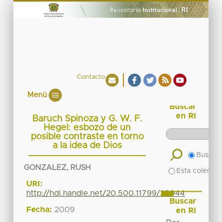
Contacto
Menú
Buscar
en RI
Baruch Spinoza y G. W. F.
Hegel: esbozo de un
posible contraste en torno
a la idea de Dios
Buscar 
GONZALEZ, RUSH
Esta colecció
URI:
http://hdl.handle.net/20.500.11799/38044
Buscar
Fecha:
2009
en RI