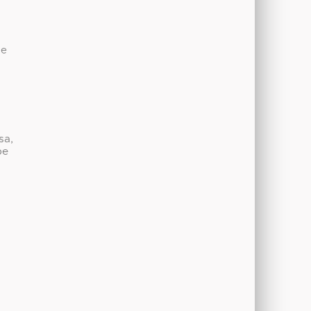
de
sa,
be