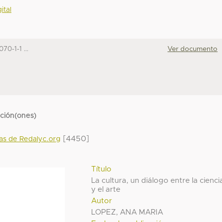
ital
70-1-1 ...
Ver documento
cción(ones)
[4450]
das de Redalyc.org
Título
La cultura, un diálogo entre la cienci
y el arte
Autor
LOPEZ, ANA MARIA