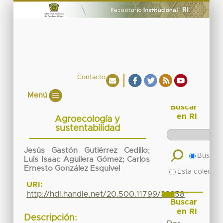
Contacto
Menú
Buscar
en RI
Agroecología y
sustentabilidad
Jesús Gastón Gutiérrez Cedillo
;
Buscar 
Luis Isaac Aguilera Gómez
;
Carlos
Ernesto González Esquivel
Esta colecció
URI:
http://hdl.handle.net/20.500.11799/38358
Buscar
en RI
Descripción: