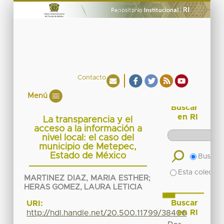
Contacto
Menú
Buscar
en RI
La transparencia y el
acceso a la información a
nivel local: el caso del
municipio de Metepec,
Estado de México
Buscar 
Esta colecció
MARTINEZ DIAZ, MARIA ESTHER
;
HERAS GOMEZ, LAURA LETICIA
Buscar
URI:
en RI
http://hdl.handle.net/20.500.11799/38406