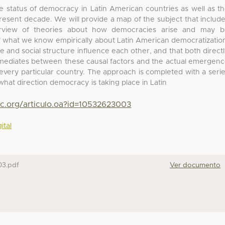
e status of democracy in Latin American countries as well as t
resent decade. We will provide a map of the subject that includ
verview of theories about how democracies arise and may 
f what we know empirically about Latin American democratizatio
e and social structure influence each other, and that both direct
rn mediates between these causal factors and the actual emergen
n every particular country. The approach is completed with a seri
what direction democracy is taking place in Latin
yc.org/articulo.oa?id=10532623003
ital
03.pdf
Ver documento