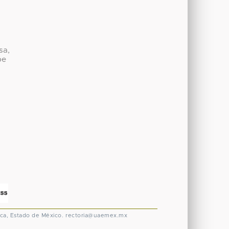
sa,
be
ca, Estado de México.
rectoria@uaemex.mx