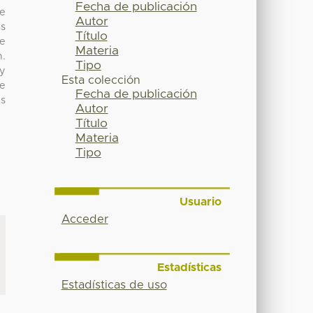
Fecha de publicación
he
Autor
es
Título
be
Materia
n.
Tipo
ly
Esta colección
ce
Fecha de publicación
es
Autor
Título
Materia
Tipo
Usuario
Acceder
Estadísticas
Estadísticas de uso