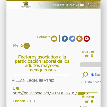
Contacto
Menú
Buscar
en RI
Factores asociados a la
participación laboral de los
adultos mayores
mexiquenses
Buscar 
MILLAN LEON, BEATRIZ
Esta colecció
URI:
http://hdl.handle.net/20.500.11799/38562
Buscar
Fecha:
2010
en RI