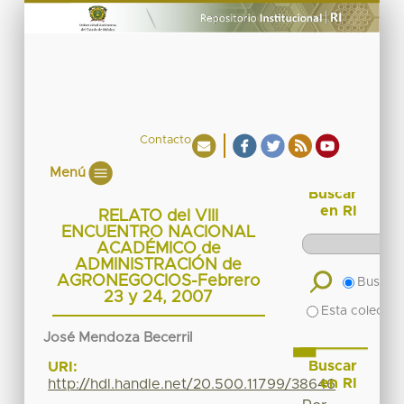
Contacto
Menú
Buscar
en RI
RELATO del VIII
ENCUENTRO NACIONAL
ACADÉMICO de
ADMINISTRACIÓN de
AGRONEGOCIOS-Febrero
Buscar 
23 y 24, 2007
Esta colecció
José Mendoza Becerril
Buscar
URI:
en RI
http://hdl.handle.net/20.500.11799/38646