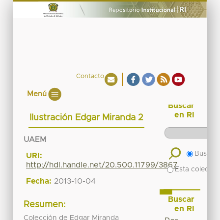
Contacto
Menú
Buscar
en RI
Ilustración Edgar Miranda 2
UAEM
Buscar 
URI:
http://hdl.handle.net/20.500.11799/3867
Esta colecció
Fecha:
2013-10-04
Buscar
Resumen:
en RI
Colección de Edgar Miranda