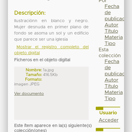
Por
Fecha
de
Descripción:
publicación
Ilustraciónn en blanco y negro.
Autor
Mujer desnuda en primer plano de
Título
fondo se asoma un sol y un edificio
Materia
que parece ser una iglesia
Tipo
Mostrar el registro completo del
Esta
objeto digital
colección
Ficheros en el objeto digital
Fecha
de
Nombre:
1a.jpg
publicación
Tamaño:
416.5Kb
Autor
Formato:
imagen JPEG
Título
Materia
Ver documento
Tipo
Usuario
Acceder
Este ítem aparece en la(s) siguiente(s)
colección(ones)