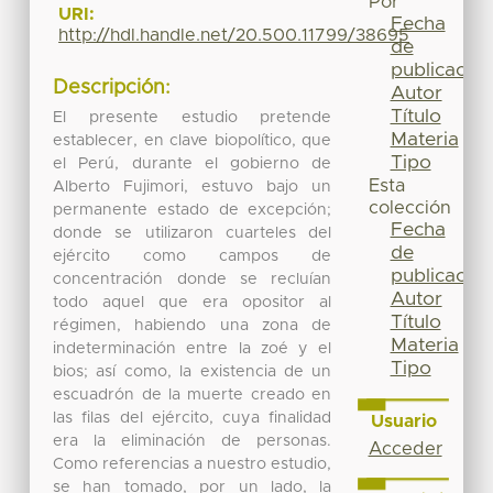
Por
URI:
Fecha
http://hdl.handle.net/20.500.11799/38695
de
publicación
Descripción:
Autor
Título
El presente estudio pretende
Materia
establecer, en clave biopolítico, que
Tipo
el Perú, durante el gobierno de
Esta
Alberto Fujimori, estuvo bajo un
colección
permanente estado de excepción;
Fecha
donde se utilizaron cuarteles del
de
ejército como campos de
publicación
concentración donde se recluían
Autor
todo aquel que era opositor al
Título
régimen, habiendo una zona de
Materia
indeterminación entre la zoé y el
Tipo
bios; así como, la existencia de un
escuadrón de la muerte creado en
las filas del ejército, cuya finalidad
Usuario
era la eliminación de personas.
Acceder
Como referencias a nuestro estudio,
se han tomado, por un lado, la