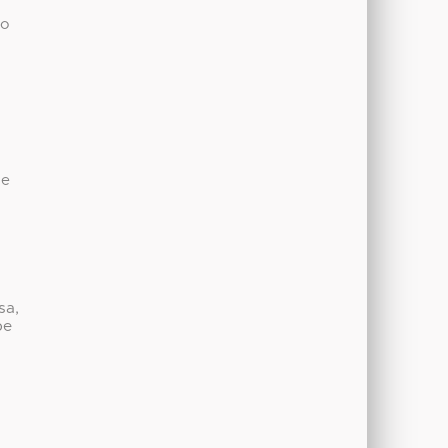
io
de
sa,
be