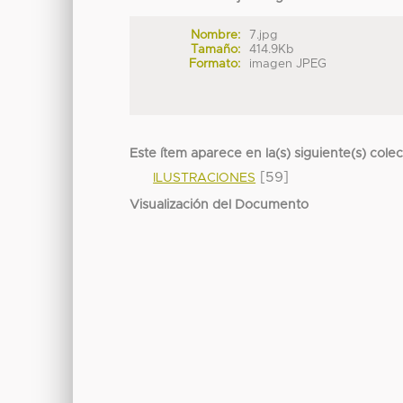
Nombre:
7.jpg
Tamaño:
414.9Kb
Formato:
imagen JPEG
Este ítem aparece en la(s) siguiente(s) cole
[59]
ILUSTRACIONES
Visualización del Documento