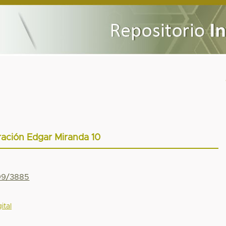
tración Edgar Miranda 10
799/3885
ital