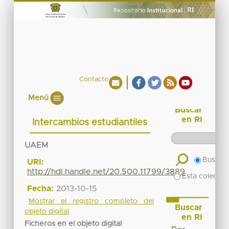
Contacto
Menú
Buscar
en RI
Intercambios estudiantiles
UAEM
Buscar 
URI:
http://hdl.handle.net/20.500.11799/3889
Esta colecció
Fecha:
2013-10-15
Mostrar el registro completo del
Buscar
objeto digital
en RI
Ficheros en el objeto digital