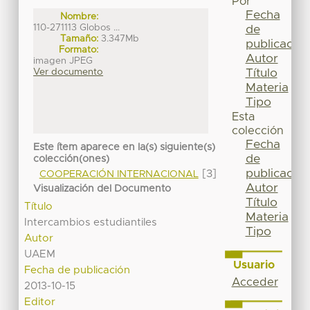
Por
Fecha
Nombre:
110-271113 Globos ...
de
Tamaño:
3.347Mb
publicación
Formato:
Autor
imagen JPEG
Título
Ver documento
Materia
Tipo
Esta
colección
Fecha
Este ítem aparece en la(s) siguiente(s)
de
colección(ones)
publicación
[3]
COOPERACIÓN INTERNACIONAL
Autor
Visualización del Documento
Título
Título
Materia
Intercambios estudiantiles
Tipo
Autor
UAEM
Usuario
Fecha de publicación
Acceder
2013-10-15
Editor