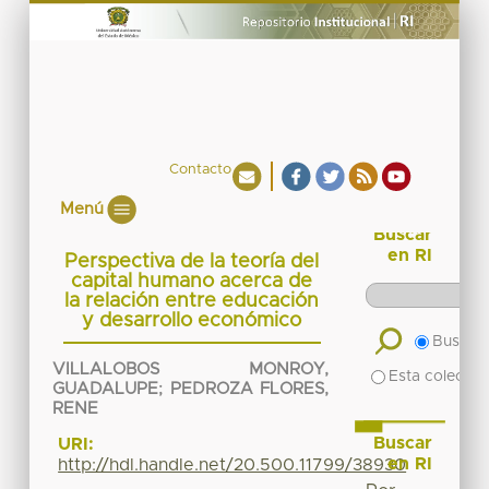
Contacto
Menú
Buscar
en RI
Perspectiva de la teoría del
capital humano acerca de
la relación entre educación
y desarrollo económico
Buscar 
VILLALOBOS MONROY,
Esta colecció
GUADALUPE
;
PEDROZA FLORES,
RENE
Buscar
URI:
en RI
http://hdl.handle.net/20.500.11799/38930