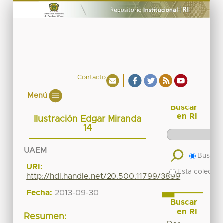
Contacto
Menú
Buscar
en RI
Ilustración Edgar Miranda
14
UAEM
Buscar 
URI:
Esta colecció
http://hdl.handle.net/20.500.11799/3899
Fecha:
2013-09-30
Buscar
en RI
Resumen: