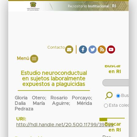
Contacto
Menú
Buscar
en RI
Estudio neuroconductual
en sujetos laboralmente
expuestos a plaguicidas
Buscar 
Gloria Otero
;
Rosario Porcayo
;
Dalia María Aguirre
;
Mérida
Esta colecció
Pedraza
URI:
Buscar
http://hdl.handle.net/20.500.11799/39039
en RI