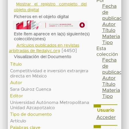
Por
Mostrar el registro completo del
Fecha
objeto digital
de
Ficheros en el objeto digital
publicación
Autor
Título
Este ítem aparece en la(s) siguiente(s)
Materia
colección(ones)
Tipo
Artículos publicados en revistas
Esta
[4450]
arbitradas de Redalyc.org
colección
Visualización del Documento
Fecha
Título
de
Competitividad e inversión extranjera
publicación
directa en México
Autor
Autor
Título
Sara Quiroz Cuenca
Materia
Editor
Tipo
Universidad Autónoma Metropolitana
Unidad Azcapotzalco
Usuario
Tipo de documento
Acceder
Artículo
Palabras clave