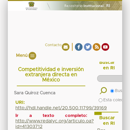
Contacto
Menú
Buscar
en RI
Competitividad e inversión
extranjera directa en
México
Buscar 
Sara Quiroz Cuenca
Esta colecció
URI:
http://hdl.handle.net/20.500.11799/39169
Ir a texto completo:
Buscar
http://www.redalyc.org/articulo.oa?
en RI
id=41303712