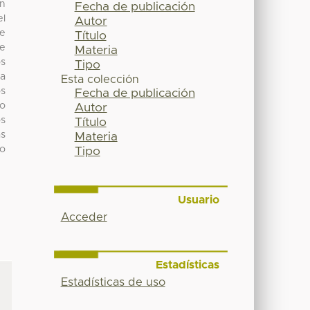
En
Fecha de publicación
el
Autor
se
Título
te
Materia
os
Tipo
da
Esta colección
os
Fecha de publicación
mo
Autor
os
Título
as
Materia
to
Tipo
Usuario
Acceder
Estadísticas
Estadísticas de uso