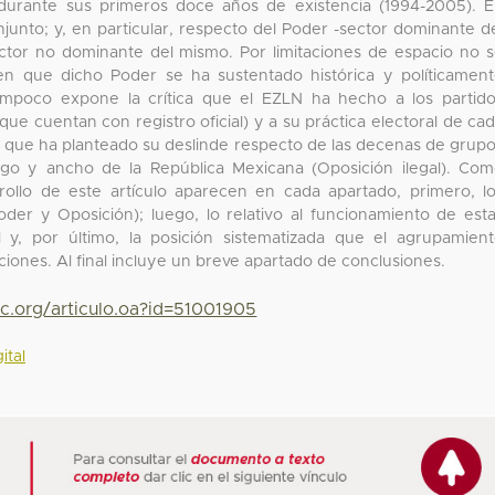
s durante sus primeros doce años de existencia (1994-2005). 
onjunto; y, en particular, respecto del Poder -sector dominante d
sector no dominante del mismo. Por limitaciones de espacio no 
e en que dicho Poder se ha sustentado histórica y políticamen
tampoco expone la crítica que el EZLN ha hecho a los partid
que cuentan con registro oficial) y a su práctica electoral de ca
en que ha planteado su deslinde respecto de las decenas de grup
rgo y ancho de la República Mexicana (Oposición ilegal). Co
rollo de este artículo aparecen en cada apartado, primero, l
oder y Oposición); luego, lo relativo al funcionamiento de est
al y, por último, la posición sistematizada que el agrupamien
ciones. Al final incluye un breve apartado de conclusiones.
yc.org/articulo.oa?id=51001905
ital