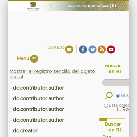
Contacto
Menú
Buscar
Mostrar el registro sencillo del objeto
en RI
digital
dc.contributor.author
A
Buscar 
dc.contributor.author
Esta colecció
dc.contributor.author
L. Rome
dc.contributor.author
Buscar
en RI
dc.creator