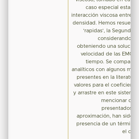
caso especial estamo
interacción viscosa entre p
densidad. Hemos resuelto 
'rapidas', la Segunda
considerando fue
obteniendo una solución 
velocidad de las EMCIs 
tiempo. Se comparan 
analíticos con algunos mod
presentes en la literatura
valores para el coeficient
y arrastre en este sistema
mencionar que 
presentados, e
aproximación, han sido ob
presencia de un término
el cam