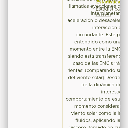
Estadísticas
llamadas eyecciones de m
Estadísticas
interplanetarias
de uso
aceleración o desaceleraci
interacción con 
circundante. Este pro
entendido como una tra
momento entre la EMCI y e
siendo esta transferencia 
caso de las EMCIs 'rápid
'lentas' (comparando su ve
del viento solar).Desde el
de la dinámica de fl
interesados
comportamiento de esta tr
momento considerando a
viento solar como la inte
fluidos, aplicando la i
viscoso, tomado en cuent