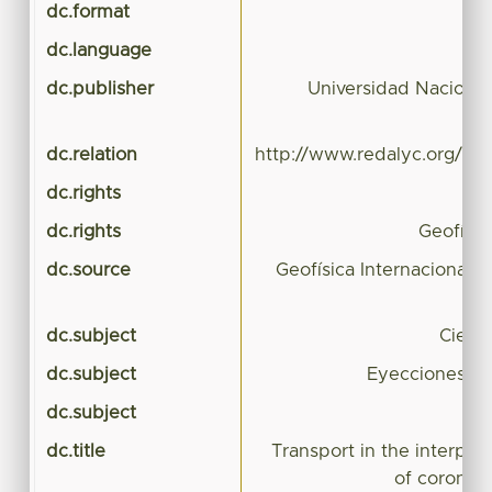
dc.format
a
dc.language
dc.publisher
Universidad Naciona
dc.relation
http://www.redalyc.org/rev
dc.rights
dc.rights
Geofísic
dc.source
Geofísica Internacional 
dc.subject
Cienci
dc.subject
Eyecciones de
dc.subject
dc.title
Transport in the interpl
of coronal 