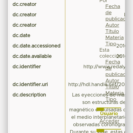
Por
dc.creator
Fecha
de
dc.creator
L. 
publicación
Autor
dc.creator
Título
dc.date
Materia
Tipo
dc.date.accessioned
2016-0
Esta
colección
dc.date.available
2016-0
Fecha
dc.identifier
http://www.redalyc.or
de
publicación
Autor
dc.identifier.uri
http://hdl.handle.net/20.5
Título
Materia
dc.description
Las eyecciones de masa c
Tipo
son estructuras de p
magnético expulsadas desd
Usuario
el medio interplanetario 
Acceder
observadas coronógrafos 
Durante su viaje, estas est