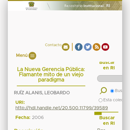
Contacto
Menú
Buscar
en RI
La Nueva Gerencia Pública:
Flamante mito de un viejo
paradigma
Buscar 
RUÍZ ALANIS, LEOBARDO
Esta colecció
URI:
http://hdl.handle.net/20.500.11799/39589
Fecha:
2006
Buscar
en RI