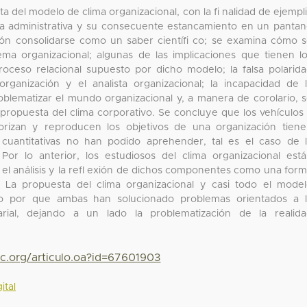
ta del modelo de clima organizacional, con la fi nalidad de ejempli
oría administrativa y su consecuente estancamiento en un panta
ión consolidarse como un saber científi co; se examina cómo 
tema organizacional; algunas de las implicaciones que tienen l
proceso relacional supuesto por dicho modelo; la falsa polarid
ganización y el analista organizacional; la incapacidad de 
oblematizar el mundo organizacional y, a manera de corolario, 
 propuesta del clima corporativo. Se concluye que los vehículos
iorizan y reproducen los objetivos de una organización tien
 cuantitativas no han podido aprehender, tal es el caso de 
Por lo anterior, los estudiosos del clima organizacional est
 el análisis y la refl exión de dichos componentes como una for
. La propuesta del clima organizacional y casi todo el mode
sto por que ambas han solucionado problemas orientados a 
rial, dejando a un lado la problematización de la realid
yc.org/articulo.oa?id=67601903
ital