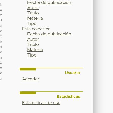
Fecha de publicación
fi
Autor
no
Título
se
Materia
os
Tipo
ad
Esta colección
la
Fecha de publicación
se
Autor
 a
Título
en
Materia
la
Tipo
án
ma
lo
Usuario
la
ad
Acceder
Estadísticas
Estadísticas de uso