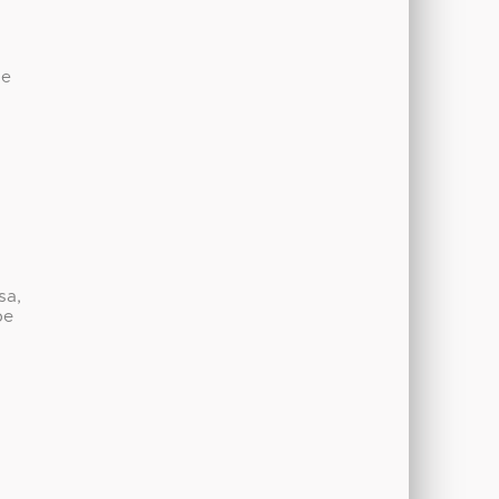
de
sa,
be