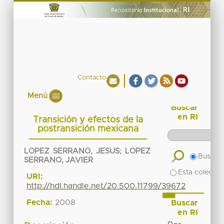
Contacto
Menú
Buscar
en RI
Transición y efectos de la
postransición mexicana
LOPEZ SERRANO, JESUS
;
LOPEZ
Buscar 
SERRANO, JAVIER
Esta colecció
URI:
http://hdl.handle.net/20.500.11799/39672
Fecha:
2008
Buscar
en RI