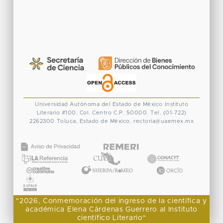
Universidad Autónoma del Estado de México
Instituto
Literario #100. Col. Centro
C.P. 50000. Tel. (01-722)
2262300
Toluca, Estado de México.
rectoria@uaemex.mx
CONACYT
"2026, Conmemoración del ingreso de la científica y
académica Elena Cárdenas Guerrero al Instituto
científico Literario"