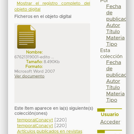
Por
Mostrar el registro completo del
Fecha
objeto digital
de
Ficheros en el objeto digital
publicación
Autor
Título
Materia
Tipo
Esta
Nombre:
colección
67621319001-edito ...
Tamaño:
8.490Kb
Fecha
Formato:
de
Microsoft Word 2007
publicación
Ver documento
Autor
Título
Materia
Tipo
Este ítem aparece en la(s) siguiente(s)
colección(ones)
Usuario
[220]
temporalConacyt
Acceder
[220]
temporalConacyt
Artículos publicados en revistas