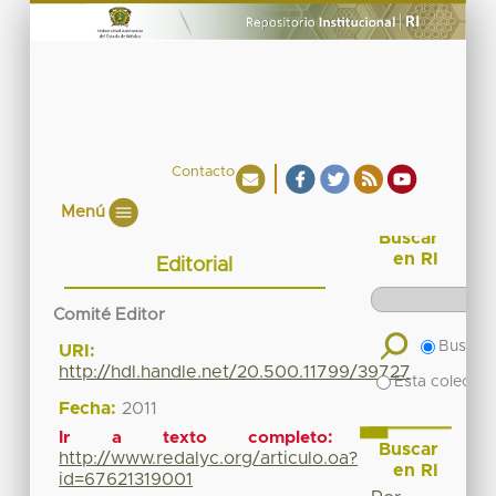
Contacto
Menú
Buscar
en RI
Editorial
Comité Editor
Buscar 
URI:
http://hdl.handle.net/20.500.11799/39727
Esta colecció
Fecha:
2011
Ir a texto completo:
Buscar
http://www.redalyc.org/articulo.oa?
en RI
id=67621319001