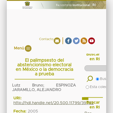
Contacto
Menú
Buscar
en RI
El palimpsesto del
abstencionismo electoral
en México o la democracia
a prueba
Buscar 
Lutz Bruno
;
ESPINOZA
Esta colecció
JARAMILLO, ALEJANDRO
URI:
Buscar
http://hdl.handle.net/20.500.11799/39782
en RI
Fecha:
2005