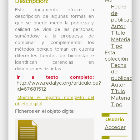
Por
Descripción:
Fecha
Este documento ofrece la
de
descripción de algunas formas en
publicación
que se puede medir la pobreza y
Autor
calidad de vida de las personas,
Título
sumándose a la propuesta de
Materia
combinar y complementar los
Tipo
métodos porque toman en cuenta
Esta
diferentes fuentes de bienestar e
colección
identifican carencias en
Fecha
dimensiones distintas.
de
Ir a texto completo:
publicación
http://www.redalyc.org/articulo.oa?
Autor
id=67681512
Título
Materia
Mostrar el registro completo del
objeto digital
Tipo
Ficheros en el objeto digital
Usuario
Acceder