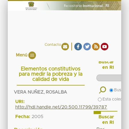
Contacto
Menú
Buscar
en RI
Elementos constitutivos
para medir la pobreza y la
calidad de vida
Buscar 
VERA NUÑEZ, ROSALBA
Esta colecció
URI:
http://hdl.handle.net/20.500.11799/39787
Fecha:
2005
Buscar
en RI