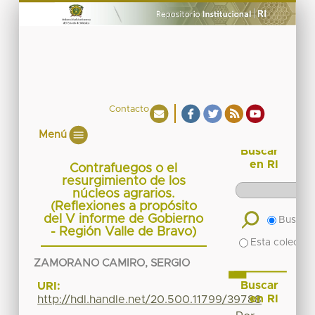
Contacto
Menú
Buscar
en RI
Contrafuegos o el
resurgimiento de los
núcleos agrarios.
(Reflexiones a propósito
del V informe de Gobierno
Buscar 
- Región Valle de Bravo)
Esta colecció
ZAMORANO CAMIRO, SERGIO
Buscar
URI:
en RI
http://hdl.handle.net/20.500.11799/39788