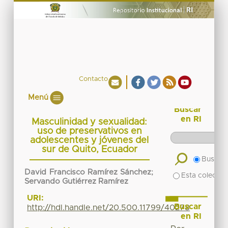
Contacto
Menú
Buscar
en RI
Masculinidad y sexualidad:
uso de preservativos en
adolescentes y jóvenes del
sur de Quito, Ecuador
Buscar 
David Francisco Ramírez Sánchez
;
Esta colecció
Servando Gutiérrez Ramírez
URI:
Buscar
http://hdl.handle.net/20.500.11799/40278
en RI