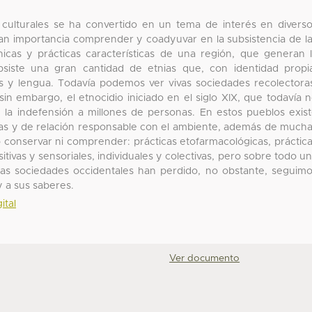
 culturales se ha convertido en un tema de interés en divers
ran importancia comprender y coadyuvar en la subsistencia de l
icas y prácticas características de una región, que generan 
bsiste una gran cantidad de etnias que, con identidad propi
es y lengua. Todavía podemos ver vivas sociedades recolectora
n embargo, el etnocidio iniciado en el siglo XIX, que todavía 
a indefensión a millones de personas. En estos pueblos exis
cas y de relación responsable con el ambiente, además de much
o conservar ni comprender: prácticas etofarmacológicas, práctic
itivas y sensoriales, individuales y colectivas, pero sobre todo u
e las sociedades occidentales han perdido, no obstante, seguim
y a sus saberes.
ital
Ver documento