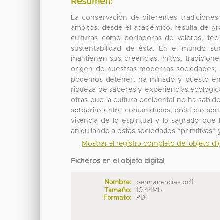
Resumen:
La conservación de diferentes tradiciones
ámbitos; desde el académico, resulta de g
culturas como portadoras de valores, técn
sustentabilidad de ésta. En el mundo su
mantienen sus creencias, mitos, tradicion
origen de nuestras modernas sociedades; si
podemos detener, ha minado y puesto en l
riqueza de saberes y experiencias ecológi
otras que la cultura occidental no ha sabid
solidarias entre comunidades, prácticas sens
vivencia de lo espiritual y lo sagrado qu
aniquilando a estas sociedades “primitivas” 
Mostrar el registro completo del objeto dig
Ficheros en el objeto digital
Nombre:
permanencias.pdf
Tamaño:
10.44Mb
Formato:
PDF