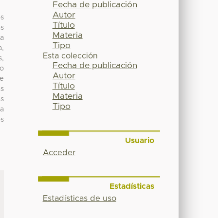
Fecha de publicación
Autor
os
Título
as
Materia
la
Tipo
a,
Esta colección
s,
Fecha de publicación
no
Autor
te
Título
as
Materia
as
Tipo
na
os
Usuario
Acceder
Estadísticas
Estadísticas de uso