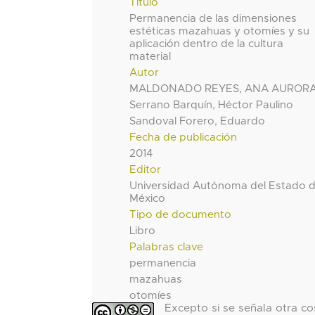
Título
Permanencia de las dimensiones
estéticas mazahuas y otomíes y su
aplicación dentro de la cultura
material
Autor
MALDONADO REYES, ANA AUROR
Serrano Barquín, Héctor Paulino
Sandoval Forero, Eduardo
Fecha de publicación
2014
Editor
Universidad Autónoma del Estado 
México
Tipo de documento
Libro
Palabras clave
permanencia
mazahuas
otomíes
Excepto si se señala otra co