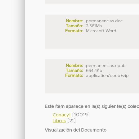
Nombre:
permanencias.doc
Tamaño:
2.561Mb
Formato:
Microsoft Word
Nombre:
permanencias.epub
Tamaño:
664.4Kb
Formato:
application/epub+zip
Este ítem aparece en la(s) siguiente(s) cole
[10019]
Conacyt
[21]
Libros
Visualización del Documento