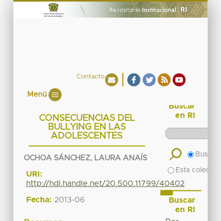
Contacto
Menú
Buscar
en RI
CONSECUENCIAS DEL
BULLYING EN LAS
ADOLESCENTES
Buscar 
OCHOA SÁNCHEZ, LAURA ANAÍS
Esta colecció
URI:
http://hdl.handle.net/20.500.11799/40402
Fecha:
2013-06
Buscar
en RI