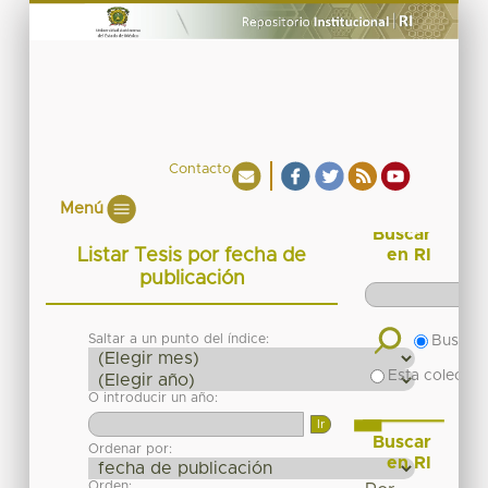
Contacto
Menú
Buscar
Listar Tesis por fecha de
en RI
publicación
Saltar a un punto del índice:
Buscar 
Esta colecció
O introducir un año:
Buscar
Ordenar por:
en RI
Orden: