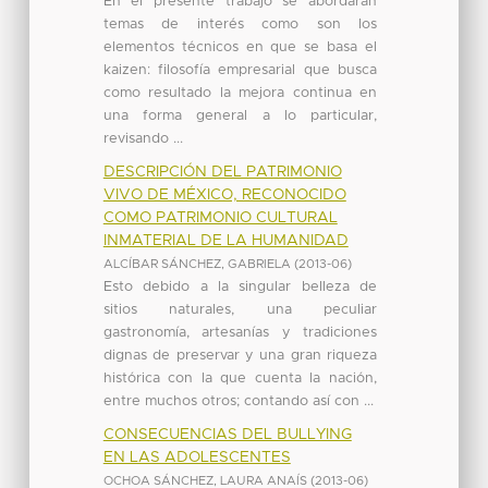
En el presente trabajo se abordaran
temas de interés como son los
elementos técnicos en que se basa el
kaizen: filosofía empresarial que busca
como resultado la mejora continua en
una forma general a lo particular,
revisando ...
DESCRIPCIÓN DEL PATRIMONIO
VIVO DE MÉXICO, RECONOCIDO
COMO PATRIMONIO CULTURAL
INMATERIAL DE LA HUMANIDAD
ALCÍBAR SÁNCHEZ, GABRIELA
(
2013-06
)
Esto debido a la singular belleza de
sitios naturales, una peculiar
gastronomía, artesanías y tradiciones
dignas de preservar y una gran riqueza
histórica con la que cuenta la nación,
entre muchos otros; contando así con ...
CONSECUENCIAS DEL BULLYING
EN LAS ADOLESCENTES
OCHOA SÁNCHEZ, LAURA ANAÍS
(
2013-06
)