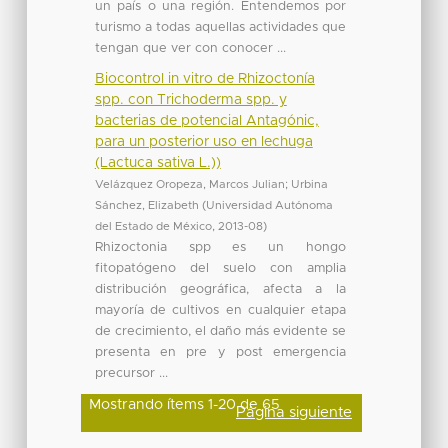
un país o una región. Entendemos por
turismo a todas aquellas actividades que
tengan que ver con conocer ...
Biocontrol in vitro de Rhizoctonía
spp. con Trichoderma spp. y
bacterias de potencial Antagónic,
para un posterior uso en lechuga
(Lactuca sativa L.))
Velázquez Oropeza, Marcos Julian
;
Urbina
Sánchez, Elizabeth
(
Universidad Autónoma
del Estado de México
,
2013-08
)
Rhizoctonia spp es un hongo
fitopatógeno del suelo con amplia
distribución geográfica, afecta a la
mayoría de cultivos en cualquier etapa
de crecimiento, el daño más evidente se
presenta en pre y post emergencia
precursor ...
Mostrando ítems 1-20 de 65
Página siguiente