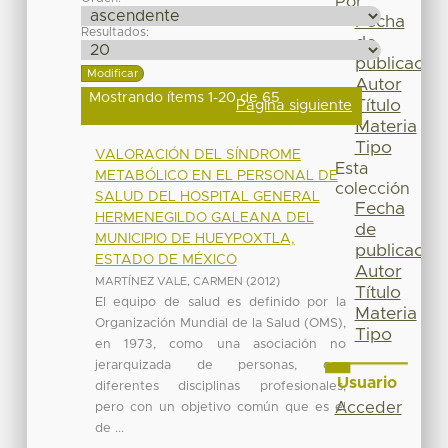
Por
Fecha
Resultados:
de
publicación
Autor
Mostrando ítems 1-20 de 65
Título
Página siguiente
Materia
Tipo
VALORACIÓN DEL SÍNDROME
Esta
METABÓLICO EN EL PERSONAL DE
colección
SALUD DEL HOSPITAL GENERAL
Fecha
HERMENEGILDO GALEANA DEL
de
MUNICIPIO DE HUEYPOXTLA,
publicación
ESTADO DE MÉXICO
Autor
MARTÍNEZ VALE, CARMEN
(
2012
)
Título
El equipo de salud es definido por la
Materia
Organización Mundial de la Salud (OMS),
Tipo
en 1973, como una asociación no
jerarquizada de personas, con
Usuario
diferentes disciplinas profesionales,
Acceder
pero con un objetivo común que es el
de ...