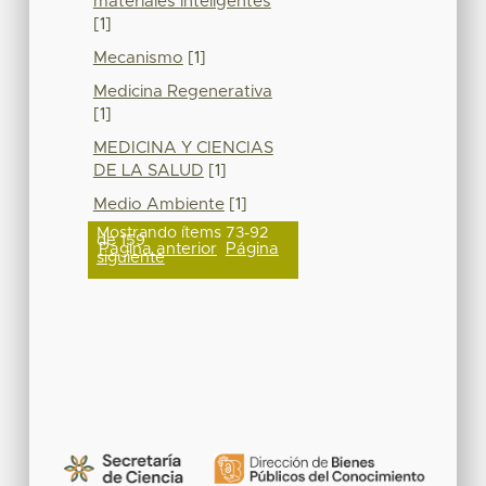
materiales inteligentes
[1]
Mecanismo
[1]
Medicina Regenerativa
[1]
MEDICINA Y CIENCIAS
DE LA SALUD
[1]
Medio Ambiente
[1]
Mostrando ítems 73-92
de 159
Página anterior
Página
siguiente