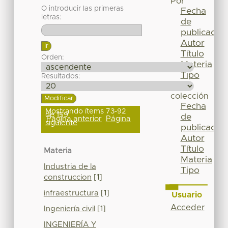
Por
O introducir las primeras
Fecha
letras:
de
publicación
Autor
Título
Orden:
Materia
Tipo
Resultados:
Esta
colección
Fecha
Mostrando ítems 73-92
de 159
de
Página anterior
Página
siguiente
publicación
Autor
Título
Materia
Materia
Industria de la
Tipo
construccion
[1]
infraestructura
[1]
Usuario
Acceder
Ingeniería civil
[1]
INGENIERÍA Y