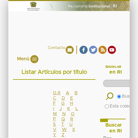
Contacto
Menú
Buscar
Listar Artículos por título
en RI
0-9
A
B
Buscar 
C
D
E
F
G
H
Esta colecció
I
J
K
L
M
N
O
P
Q
R
S
T
U
Buscar
V
W
X
en RI
Y
Z