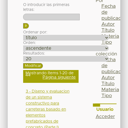
Por
O introducir las primeras
Fecha
letras:
de
publicación
Autor
Título
Ordenar por:
Materia
Tipo
Orden:
Esta
Resultados:
colección
Fecha
de
publicación
Mostrando ítems 1-20 de
44
Página siguiente
Autor
Título
Materia
3 - Diseno y evaluacion
Tipo
de un sistema
constructivo para
Usuario
carreteras basado en
elementos
Acceder
prefabricados de
concreto (Parte I)