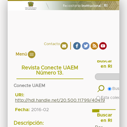
Contacto
Menú
Buscar
en RI
Revista Conecte UAEM
Número 13.
Conecte UAEM
Buscar 
URI:
Esta colecció
http://hdl.handle.net/20.500.11799/40419
Fecha:
2016-02
Buscar
en RI
Descripción: