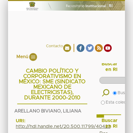
Contacto
Menú
Buscar
en RI
CAMBIO POLÍTICO Y
CORPORATIVISMO EN
MÉXICO: SME (SINDICATO
MEXICANO DE
ELECTRICISTAS),
Buscar 
DURANTE 2000-2010
Esta colecció
ARELLANO BIVIANO, LILIANA
Buscar
URI:
en RI
http://hdl.handle.net/20.500.11799/40423