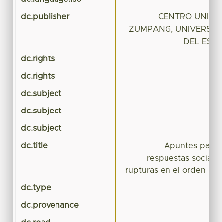
dc.publisher
CENTRO UNIVE
ZUMPANG, UNIVERSI
DEL EST
dc.rights
dc.rights
dc.subject
dc.subject
dc.subject
dc.title
Apuntes para el
respuestas sociale
rupturas en el orden he
dc.type
dc.provenance