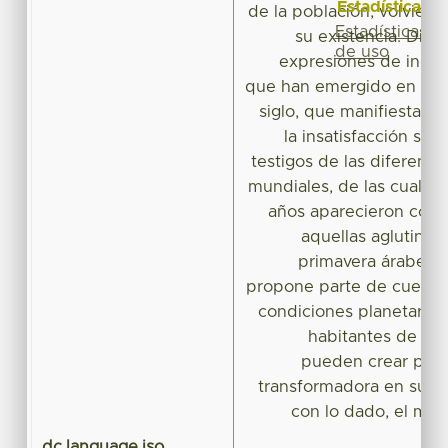
Estadísticas
de la población, volviend
Estadísticas
su existencia. Diver
de uso
expresiones de incon
que han emergido en el ú
siglo, que manifiestan 
la insatisfacción soc
testigos de las diferente
mundiales, de las cuales 
años aparecieron como 
aquellas aglutinad
primavera árabe. E
propone parte de cuestio
condiciones planetarias
habitantes de est
pueden crear poten
transformadora en sus 
con lo dado, el mun
dc.language.iso