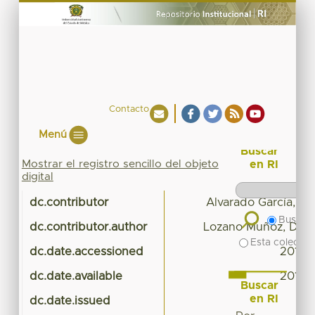
Contacto
Menú
Buscar
Mostrar el registro sencillo del objeto
en RI
digital
dc.contributor
Alvarado García, Ví
Buscar 
dc.contributor.author
Lozano Muñoz, Day
Esta colecció
dc.date.accessioned
2016-
dc.date.available
2016-
Buscar
en RI
dc.date.issued