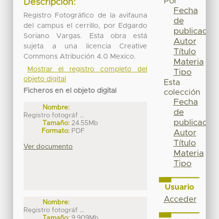
Por
Descripción:
Fecha
Registro Fotográfico de la avifauna
de
del campus el cerrillo, por Edgardo
publicación
Soriano Vargas. Esta obra está
Autor
sujeta a una licencia Creative
Título
Commons Atribución 4.0 Mexico.
Materia
Mostrar el registro completo del
Tipo
objeto digital
Esta
Ficheros en el objeto digital
colección
Fecha
Nombre:
de
Registro fotográf ...
publicación
Tamaño:
24.55Mb
Formato:
PDF
Autor
Título
Ver documento
Materia
Tipo
Usuario
Acceder
Nombre:
Registro fotográf ...
Tamaño:
9.909Mb