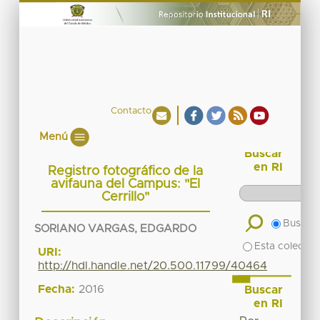
Contacto
Menú
Buscar
en RI
Registro fotográfico de la
avifauna del Campus: "El
Cerrillo"
Buscar 
SORIANO VARGAS, EDGARDO
Esta colecció
URI:
http://hdl.handle.net/20.500.11799/40464
Fecha:
2016
Buscar
en RI