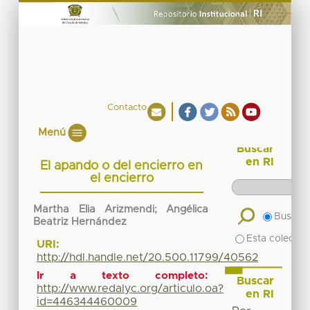
Contacto
Menú
Buscar
en RI
El apando o del encierro en
el encierro
Martha Elia Arizmendi; Angélica
Buscar 
Beatriz Hernández
Esta colecció
URI:
http://hdl.handle.net/20.500.11799/40562
Ir a texto completo:
Buscar
http://www.redalyc.org/articulo.oa?
en RI
id=446344460009