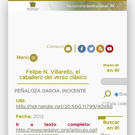
Contacto
Menú
Buscar
en RI
Felipe N. Villarello, el
caballero del verso clásico
PEÑALOZA GARCIA, INOCENTE
Buscar 
URI:
Esta colecció
http://hdl.handle.net/20.500.11799/40566
Fecha:
2012
Buscar
Ir a texto completo:
en RI
http://www.redalyc.org/articulo.oa?