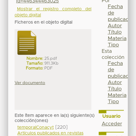
Por
id=446344463025
Fecha
Mostrar el registro completo del
de
objeto digital
publicación
Ficheros en el objeto digital
Autor
Título
Materia
Tipo
Esta
colección
Nombre:
25.pdf
Fecha
Tamaño:
911.3Kb
Formato:
PDF
de
publicación
Autor
Ver documento
Título
Materia
Tipo
Este ítem aparece en la(s) siguiente(s)
Usuario
colección(ones)
Acceder
[220]
temporalConacyt
Artículos publicados en revistas