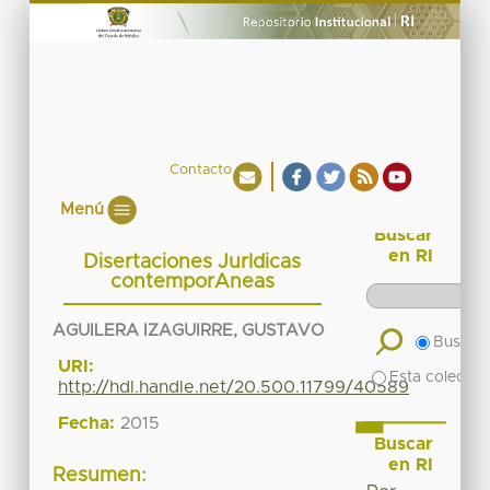
Contacto
Menú
Buscar
en RI
Disertaciones JurIdicas
contemporAneas
AGUILERA IZAGUIRRE, GUSTAVO
Buscar 
URI:
Esta colecció
http://hdl.handle.net/20.500.11799/40589
Fecha:
2015
Buscar
en RI
Resumen: