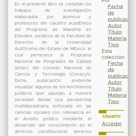
Por
En el presente libro se compilan los
Fecha
trabajos de investigaciOn
de
elaborados por alumnos y
publicación
profesores del claustro acadEmico
Autor
del Programa de MaestrIa en
Título
Estudios JurIdicos de la Facultad de
Materia
Derecho de la Universidad
Tipo
AutOnoma del Estado de MExico, el
Esta
cual pertenece al Programa
colección
Nacional de Posgrados de Calidad
Fecha
(pnpc) del Consejo Nacional de
de
Ciencia y TecnologIa (Conacyt).
publicación
Dicha publicaciOn pretende
Autor
visualizar algunos de los fenOmenos
Título
jurIdicos que aquejan a nuestra
Materia
sociedad desde una perspectiva
Tipo
multidisciplinaria enfocada en las
ciencias sociales con relevancia en
Usuario
el Ambito jurIdico mediante el
Acceder
desarrollo del conocimiento en el
derecho constitucional, derecho