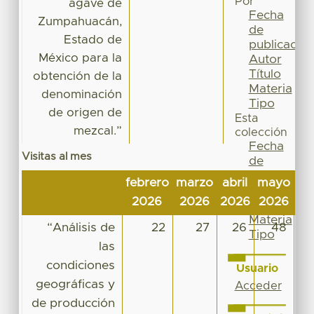
Por
agave de
Fecha
Zumpahuacán,
de
Estado de
publicación
México para la
Autor
Título
obtención de la
Materia
denominación
Tipo
de origen de
Esta
mezcal.”
colección
Fecha
Visitas al mes
de
publicación
febrero
marzo
abril
mayo
ju
Autor
2026
2026
2026
2026
20
Título
Materia
“Análisis de
22
27
26
48
Tipo
las
condiciones
Usuario
geográficas y
Acceder
de producción