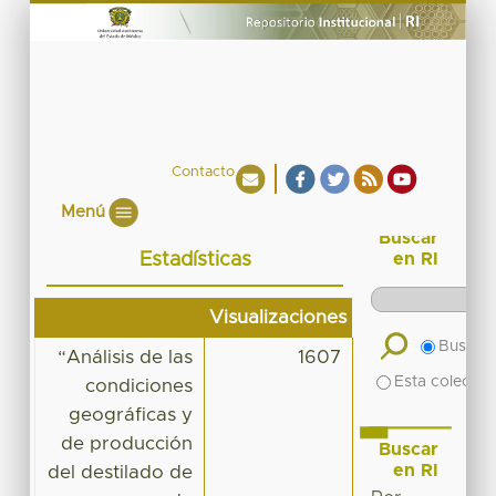
Contacto
Menú
Buscar
Estadísticas
en RI
Visualizaciones
Buscar 
“Análisis de las
1607
Esta colecció
condiciones
geográficas y
de producción
Buscar
en RI
del destilado de