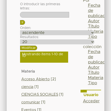
Por
O introducir las primeras
Fecha
letras:
de
publicación
Autor
Título
Orden:
Materia
Tipo
Resultados:
Esta
colección
Fecha
Mostrando ítems 1-10 de
10
de
publicación
Autor
Materia
Título
Materia
Acceso Abierto
[2]
Tipo
ciencia
[1]
CIENCIAS SOCIALES
[1]
Usuario
Acceder
comunicar
[1]
Eventos
[1]