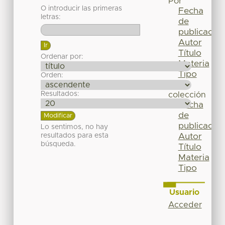
Por
O introducir las primeras
Fecha
letras:
de
publicación
Autor
Título
Ordenar por:
Materia
Tipo
Orden:
Esta
Resultados:
colección
Fecha
de
publicación
Lo sentimos, no hay
resultados para esta
Autor
búsqueda.
Título
Materia
Tipo
Usuario
Acceder