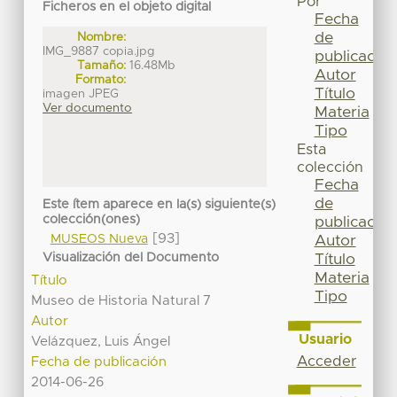
Por
Ficheros en el objeto digital
Fecha
de
Nombre:
IMG_9887 copia.jpg
publicación
Tamaño:
16.48Mb
Autor
Formato:
Título
imagen JPEG
Ver documento
Materia
Tipo
Esta
colección
Fecha
de
Este ítem aparece en la(s) siguiente(s)
colección(ones)
publicación
[93]
MUSEOS Nueva
Autor
Visualización del Documento
Título
Materia
Título
Tipo
Museo de Historia Natural 7
Autor
Usuario
Velázquez, Luis Ángel
Acceder
Fecha de publicación
2014-06-26