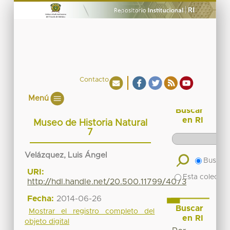
Contacto
Menú
Buscar
en RI
Museo de Historia Natural
7
Velázquez, Luis Ángel
Buscar 
URI:
Esta colecció
http://hdl.handle.net/20.500.11799/4073
Fecha:
2014-06-26
Buscar
Mostrar el registro completo del
en RI
objeto digital