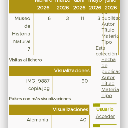
febrero
marzo
abril
mayo
junio
jul
Por
Fecha
2026
2026
2026
2026
2026
20
de
publicación
Museo
6
3
11
3
11
Autor
de
Título
Historia
Materia
Natural
Tipo
Esta
7
colección
Fecha
Visitas al fichero
de
Visualizaciones
publicación
Autor
IMG_9887
60
Título
copia.jpg
Materia
Tipo
Países con más visualizaciones
Usuario
Visualizaciones
Acceder
Alemania
40