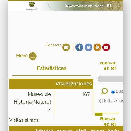
Contacto
Menú
Buscar
Estadísticas
en RI
Visualizaciones
Buscar 
Museo de
167
Esta colecció
Historia Natural
7
Buscar
Visitas al mes
en RI