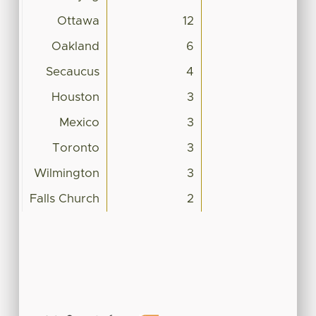
Ottawa
12
Oakland
6
Secaucus
4
Houston
3
Mexico
3
Toronto
3
Wilmington
3
Falls Church
2