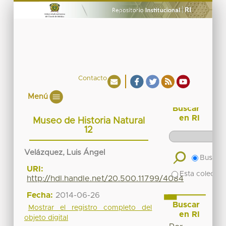
Contacto
Menú
Buscar
en RI
Museo de Historia Natural
12
Velázquez, Luis Ángel
Buscar 
URI:
Esta colecció
http://hdl.handle.net/20.500.11799/4084
Fecha:
2014-06-26
Buscar
Mostrar el registro completo del
en RI
objeto digital