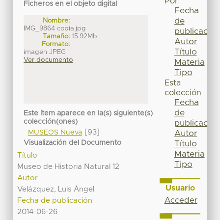
Por
Ficheros en el objeto digital
Fecha
de
Nombre:
IMG_9864 copia.jpg
publicación
Tamaño:
15.92Mb
Autor
Formato:
Título
imagen JPEG
Ver documento
Materia
Tipo
Esta
colección
Fecha
de
Este ítem aparece en la(s) siguiente(s)
colección(ones)
publicación
[93]
MUSEOS Nueva
Autor
Visualización del Documento
Título
Materia
Título
Tipo
Museo de Historia Natural 12
Autor
Usuario
Velázquez, Luis Ángel
Acceder
Fecha de publicación
2014-06-26