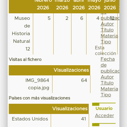
febrero
marzo
abril
mayo
junio
jul
Por
Fecha
2026
2026
2026
2026
2026
20
de
publicación
Museo
5
2
6
4
12
Autor
de
Título
Historia
Materia
Natural
Tipo
Esta
12
colección
Fecha
Visitas al fichero
de
Visualizaciones
publicación
Autor
IMG_9864
64
Título
copia.jpg
Materia
Tipo
Países con más visualizaciones
Usuario
Visualizaciones
Acceder
Estados Unidos
41