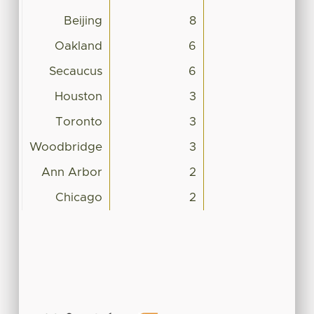
Beijing
8
Oakland
6
Secaucus
6
Houston
3
Toronto
3
Woodbridge
3
Ann Arbor
2
Chicago
2