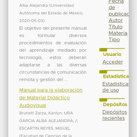
Fecha
(
Alba Alejandra
Universidad
de
,
Autónoma del Estado de México
publicación
Autor
)
2020-05-03
Título
El objetivo del presente manual
Materia
es formular diversos
Tipo
procedimientos de evaluación
del aprendizaje mediado por
Usuario
tecnología, estos deberán
Acceder
adaptarse a las diversas
circunstancias de comunicación
Estadísticas
remota y gestión del ...
Estadísticas
Manual para la elaboración
de uso
de Material Didáctico
Depósitos
Audiovisual
Depósitos
;
Brunett Zarza, Kárilyn
LIRA
recientes
;
GARCIA ALBA ALEJANDRA, /
ESCARTIN REYES, MIGUEL
(
Facultad de Ciencias de la