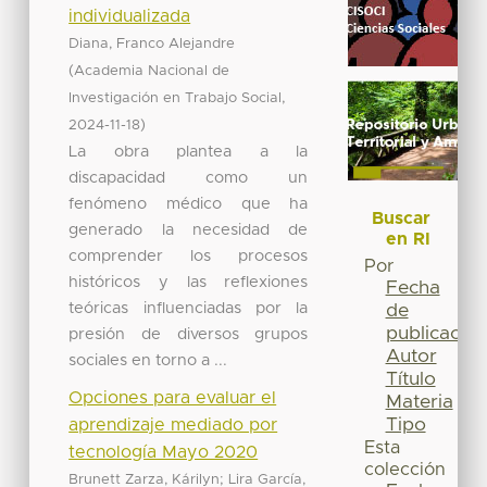
individualizada
Diana, Franco Alejandre
(
Academia Nacional de
,
Investigación en Trabajo Social
)
2024-11-18
La obra plantea a la
discapacidad como un
fenómeno médico que ha
Buscar
generado la necesidad de
en RI
comprender los procesos
Por
históricos y las reflexiones
Fecha
teóricas influenciadas por la
de
publicación
presión de diversos grupos
Autor
sociales en torno a ...
Título
Opciones para evaluar el
Materia
Tipo
aprendizaje mediado por
Esta
tecnología Mayo 2020
colección
;
Brunett Zarza, Kárilyn
Lira García,