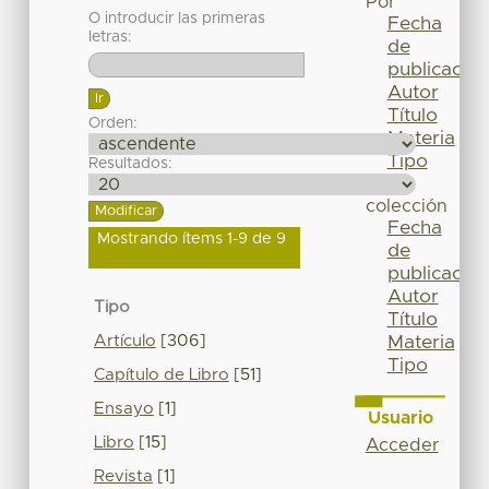
Por
O introducir las primeras
Fecha
letras:
de
publicación
Autor
Título
Orden:
Materia
Tipo
Resultados:
Esta
colección
Fecha
Mostrando ítems 1-9 de 9
de
publicación
Autor
Tipo
Título
Artículo
[306]
Materia
Tipo
Capítulo de Libro
[51]
Ensayo
[1]
Usuario
Libro
[15]
Acceder
Revista
[1]