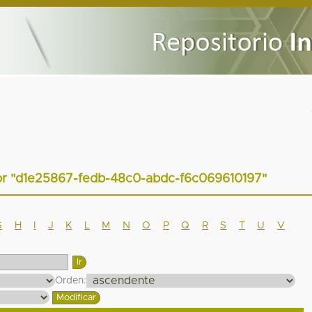
tor "d1e25867-fedb-48c0-abdc-f6c069610197"
G
H
I
J
K
L
M
N
O
P
Q
R
S
T
U
V
Orden: