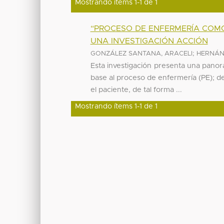
Mostrando ítems 1-1 de 1
“PROCESO DE ENFERMERÍA COM
UNA INVESTIGACIÓN ACCIÓN
;
GONZÁLEZ SANTANA, ARACELI
HERNÁN
Esta investigación presenta una pano
base al proceso de enfermería (PE); de
el paciente, de tal forma ...
Mostrando ítems 1-1 de 1