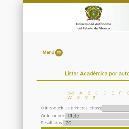
Menú
Listar Académica por au
0-9
A
B
C
D
E
F
W
X
Y
Z
O introducir las primeras letras:
Ordenar por:
Resultados: