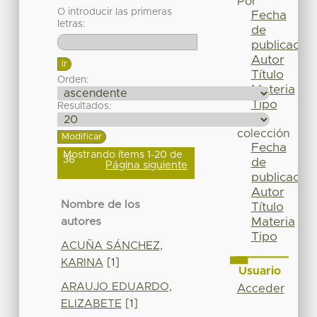
Por
O introducir las primeras
Fecha
letras:
de
publicación
Autor
Título
Orden:
Materia
Tipo
Resultados:
Esta
colección
Fecha
Mostrando ítems 1-20 de
36
de
Página siguiente
publicación
Autor
Nombre de los
Título
Materia
autores
Tipo
ACUÑA SÁNCHEZ,
KARINA
[1]
Usuario
ARAUJO EDUARDO,
Acceder
ELIZABETE
[1]