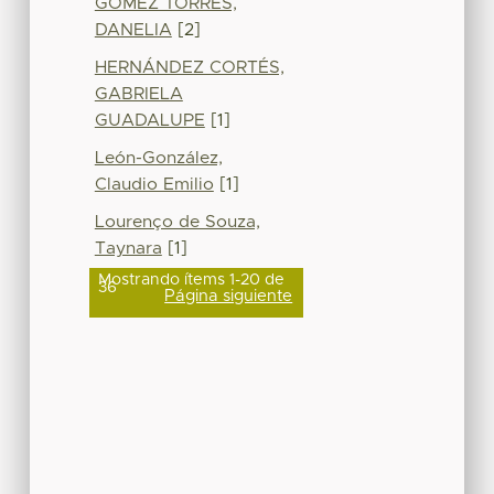
GÓMEZ TORRES,
DANELIA
[2]
HERNÁNDEZ CORTÉS,
GABRIELA
GUADALUPE
[1]
León-González,
Claudio Emilio
[1]
Lourenço de Souza,
Taynara
[1]
Mostrando ítems 1-20 de
36
Página siguiente