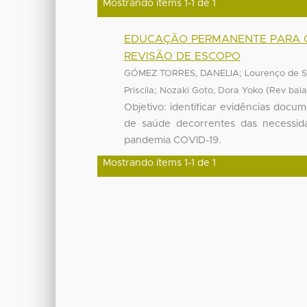
Mostrando ítems 1-1 de 1
EDUCAÇÃO PERMANENTE PARA G
REVISÃO DE ESCOPO
;
GÓMEZ TORRES, DANELIA
Lourenço de S
;
(
Priscila
Nozaki Goto, Dora Yoko
Rev bai
Objetivo: identificar evidências doc
de saúde decorrentes das necessid
pandemia COVID-19.
Mostrando ítems 1-1 de 1