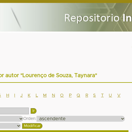
or autor "Lourenço de Souza, Taynara"
G
H
I
J
K
L
M
N
O
P
Q
R
S
T
U
V
Orden: