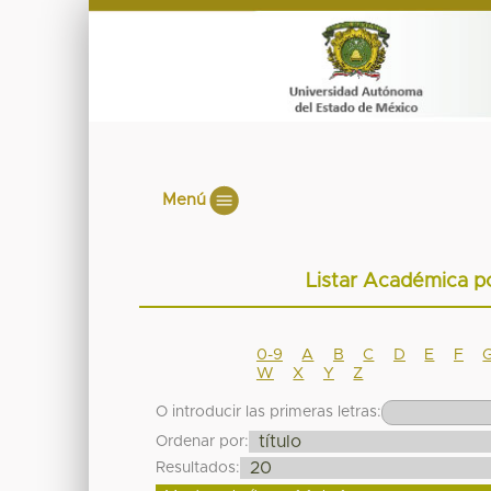
Menú
Listar Académica p
0-9
A
B
C
D
E
F
W
X
Y
Z
O introducir las primeras letras:
Ordenar por:
Resultados: